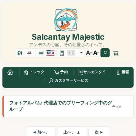
Salcantay Majestic
アンデスの心臓、その荘厳さのすべて。
JA
USD
トレック
予約
サルカンタイ
情報
カスタマーサービス
フォトアルバム: 代理店でのブリーフィング中のグ
66,1K
ループ
◄ 前へ。
上へ。 ▲
次 ►