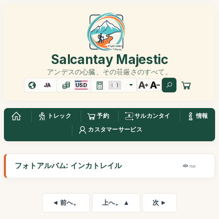
Salcantay Majestic
アンデスの心臓、その荘厳さのすべて。
JA
USD
トレック
予約
サルカンタイ
情報
カスタマーサービス
フォトアルバム: インカトレイル
70K
◄ 前へ。
上へ。 ▲
次 ►