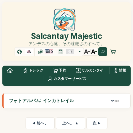
Salcantay Majestic
アンデスの心臓、その荘厳さのすべて。
JA
USD
トレック
予約
サルカンタイ
情報
カスタマーサービス
フォトアルバム: インカトレイル
52K
◄ 前へ。
上へ。 ▲
次 ►