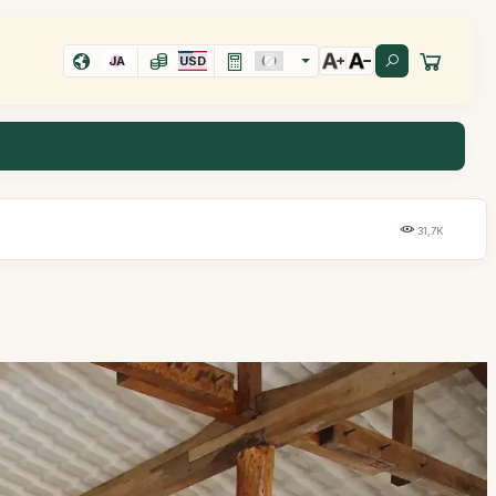
JA
USD
31,7K