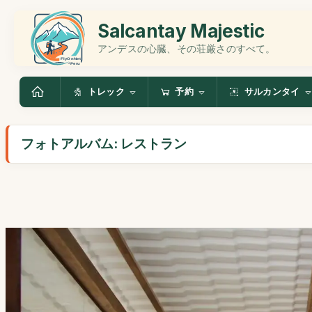
Salcantay Majestic
アンデスの心臓、その荘厳さのすべて。
トレック
予約
サルカンタイ
フォトアルバム: レストラン