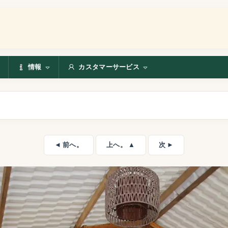
情報
カスタマーサービス
◄ 前へ。
上へ。 ▲
次 ►