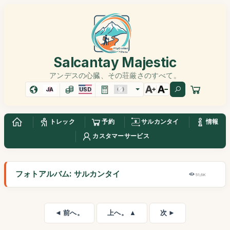
Salcantay Majestic
アンデスの心臓、その荘厳さのすべて。
JA
USD
トレック
予約
サルカンタイ
情報
カスタマーサービス
フォトアルバム: サルカンタイ
51,6K
◄ 前へ。
上へ。 ▲
次 ►