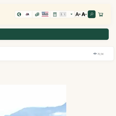
JA
USD
70,5K