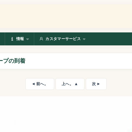
情報
カスタマーサービス
ープの到着
◄ 前へ。
上へ。 ▲
次 ►