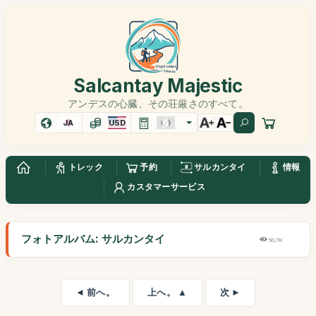
Salcantay Majestic
アンデスの心臓、その荘厳さのすべて。
JA
USD
トレック
予約
サルカンタイ
情報
カスタマーサービス
フォトアルバム: サルカンタイ
50,7K
◄ 前へ。
上へ。 ▲
次 ►