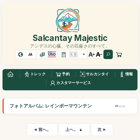
Salcantay Majestic
アンデスの心臓、その荘厳さのすべて。
JA
USD
トレック
予約
サルカンタイ
情報
カスタマーサービス
フォトアルバム: レインボーマウンテン
67,2K
◄ 前へ。
上へ。 ▲
次 ►