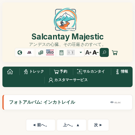
Salcantay Majestic
アンデスの心臓、その荘厳さのすべて。
JA
USD
トレック
予約
サルカンタイ
情報
カスタマーサービス
フォトアルバム: インカトレイル
49,4K
◄ 前へ。
上へ。 ▲
次 ►