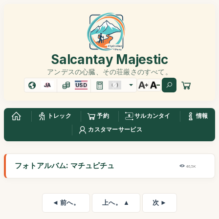
Salcantay Majestic
アンデスの心臓、その荘厳さのすべて。
JA
USD
トレック
予約
サルカンタイ
情報
カスタマーサービス
フォトアルバム: マチュピチュ
46,5K
◄ 前へ。
上へ。 ▲
次 ►