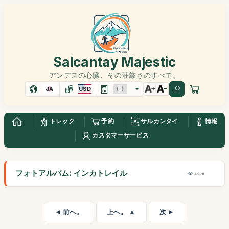
Salcantay Majestic
アンデスの心臓、その荘厳さのすべて。
JA
USD
トレック
予約
サルカンタイ
情報
カスタマーサービス
フォトアルバム: インカトレイル
45,7K
◄ 前へ。
上へ。 ▲
次 ►