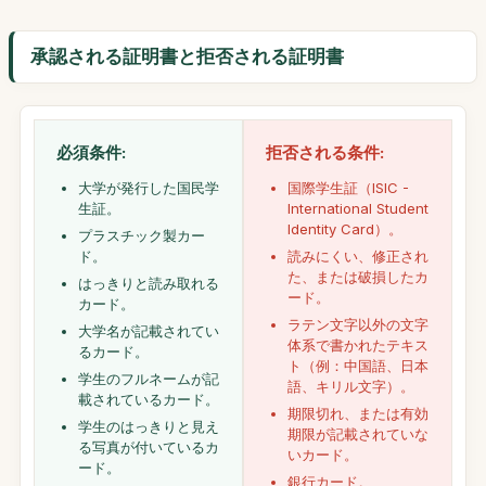
承認される証明書と拒否される証明書
必須条件:
拒否される条件:
大学が発行した国民学
国際学生証（ISIC -
生証。
International Student
Identity Card）。
プラスチック製カー
ド。
読みにくい、修正され
た、または破損したカ
はっきりと読み取れる
ード。
カード。
ラテン文字以外の文字
大学名が記載されてい
体系で書かれたテキス
るカード。
ト（例：中国語、日本
学生のフルネームが記
語、キリル文字）。
載されているカード。
期限切れ、または有効
学生のはっきりと見え
期限が記載されていな
る写真が付いているカ
いカード。
ード。
銀行カード。