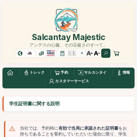
Salcantay Majestic
アンデスの心臓、その荘厳さのすべて。
JA
USD
トレック
予約
サルカンタイ
情報
カスタマーサービス
学生証明書に関する説明
当社では、予約時に
有効で当局に承認された証明書
をお
持ちであることを誓約していただいた場合に限り、学生