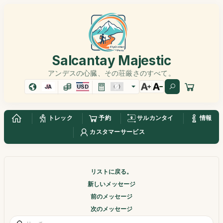
Salcantay Majestic
アンデスの心臓、その荘厳さのすべて。
JA
USD
トレック
予約
サルカンタイ
情報
カスタマーサービス
リストに戻る。
新しいメッセージ
前のメッセージ
次のメッセージ