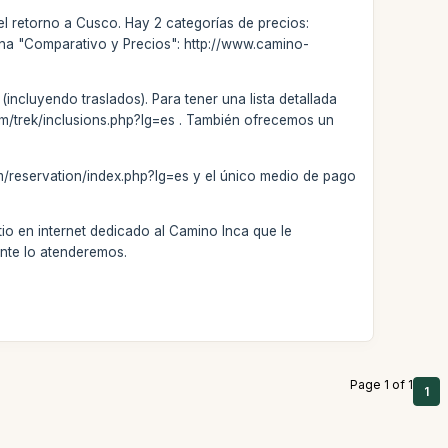
el retorno a Cusco. Hay 2 categorías de precios:
ina "Comparativo y Precios": http://www.camino-
incluyendo traslados). Para tener una lista detallada
com/trek/inclusions.php?lg=es . También ofrecemos un
m/reservation/index.php?lg=es y el único medio de pago
tio en internet dedicado al Camino Inca que le
ente lo atenderemos.
Page 1 of 1
1