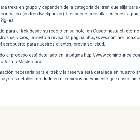
ra treks en grupo y dependen de la categoría del tren que elija para 
Económico (en tren Backpacker). Los puede consultar en nuestra pág
?lg=es .
do para el trek desde su recojo en su hotel en Cusco hasta el retorno (
stros servicios, le invito a revisar la página http://www.camino-inca.
el aeropuerto para nuestros clientes, previa solicitud.
do el proceso está detallado en la página http://www.camino-inca.co
ito Visa o Mastercard.
ación necesaria para el trek y la reserva está detallada en nuestro si
ita mayores detalles, no dude en escribirnos nuevamente que gustosam