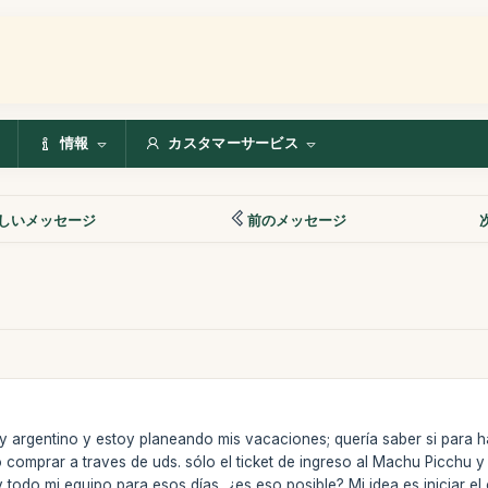
情報
カスタマーサービス
しいメッセージ
前のメッセージ
 argentino y estoy planeando mis vacaciones; quería saber si para ha
o comprar a traves de uds. sólo el ticket de ingreso al Machu Picchu
y todo mi equipo para esos días, ¿es eso posible? Mi idea es iniciar el