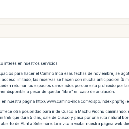
u interés en nuestros servicios.
pacios para hacer el Camino Inca esas fechas de noviembre, se ago
el acceso limitado, las reservas se hacen con mucha anticipación (6
 pueden retomar los espacios cancelados porque está prohibido por l
er disponible a pesar de quedar "libre" en caso de anulación.
al en nuestra página http://www.camino-inca.com/dispo/index.php?lg=es
frece otra posibilidad para ir de Cusco a Machu Picchu caminando: el
 un trek que dura 5 días, sale de Cusco y pasa por una ruta natural b
 abierto de Abril a Setiembre. Le invito a visitar nuestra página web 