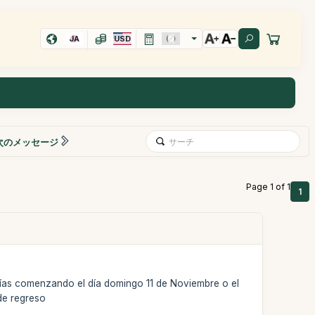
JA
USD
次のメッセージ
Page 1 of 1
1
 días comenzando el día domingo 11 de Noviembre o el
de regreso