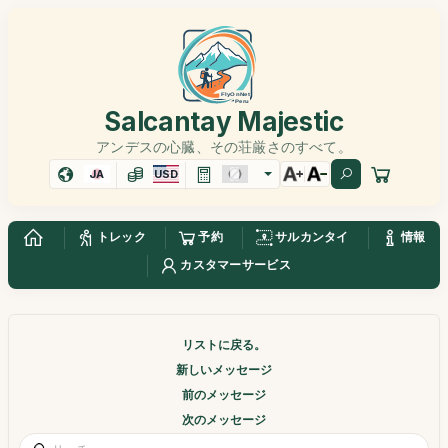
Salcantay Majestic
アンデスの心臓、その荘厳さのすべて。
JA
USD
トレック
予約
サルカンタイ
情報
カスタマーサービス
リストに戻る。
新しいメッセージ
前のメッセージ
次のメッセージ