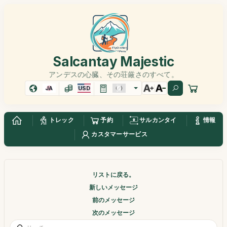
Salcantay Majestic
アンデスの心臓、その荘厳さのすべて。
JA
USD
トレック
予約
サルカンタイ
情報
カスタマーサービス
リストに戻る。
新しいメッセージ
前のメッセージ
次のメッセージ