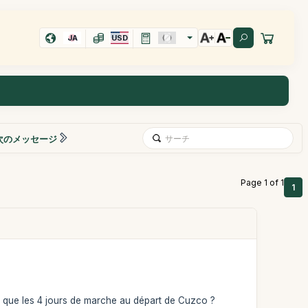
JA
USD
次のメッセージ
Page 1 of 1
1
nent que les 4 jours de marche au départ de Cuzco ?