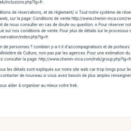
k/inclusions.php?lg=fr .
ditions de réservations, et de règlement/ o Tout notre système de rése
e web, sur la page: Conditions de vente http://www.chemin-inca.com/
er et de nous consulter en cas de doute ou question. o Pour réserver
qué sur nos conditions de vente. Pour plus de détails sur le processus d
servation/index.php?lg=fr
 de personnes ? combien y-a-t-il d'accompagnateurs et de porteurs 
 le Ministère de Culture, non pas par les agences. Pour une estimation
ez consulter la page: http://www.chemin-inca.com/trek/group.php?lg=fr
s les détails sont expliqués sur notre site web car trop longs pour l
 contacter de nouveau si vous avez besoin de plus amples renseigne
vous aider à organiser au mieux votre trek.