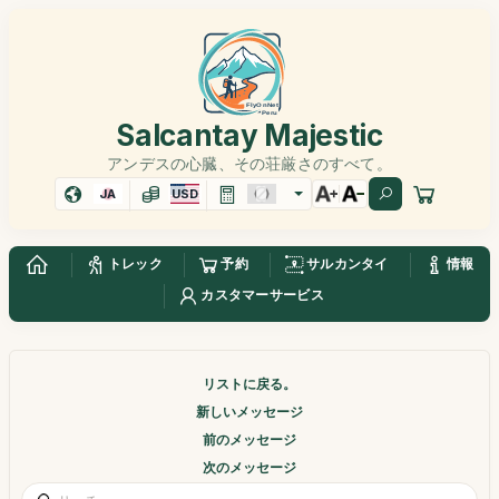
Salcantay Majestic
アンデスの心臓、その荘厳さのすべて。
JA
USD
トレック
予約
サルカンタイ
情報
カスタマーサービス
リストに戻る。
新しいメッセージ
前のメッセージ
次のメッセージ