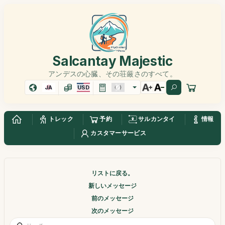
Salcantay Majestic
アンデスの心臓、その荘厳さのすべて。
JA
USD
トレック
予約
サルカンタイ
情報
カスタマーサービス
リストに戻る。
新しいメッセージ
前のメッセージ
次のメッセージ