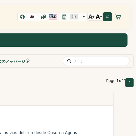
JA
USD
次のメッセージ
Page 1 of 1
1
y las vias del tren desde Cusco a Aguas