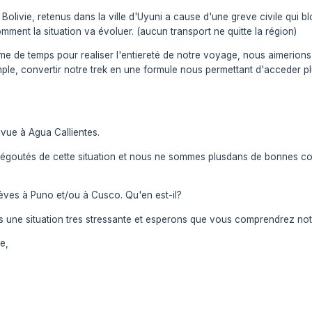
livie, retenus dans la ville d'Uyuni a cause d'une greve civile qui 
mment la situation va évoluer. (aucun transport ne quitte la région)
e temps pour realiser l'entiereté de notre voyage, nous aimerions sav
mple, convertir notre trek en une formule nous permettant d'acceder plu
vue à Agua Callientes.
utés de cette situation et nous ne sommes plusdans de bonnes condi
rèves à Puno et/ou à Cusco. Qu'en est-il?
une situation tres stressante et esperons que vous comprendrez notr
e,