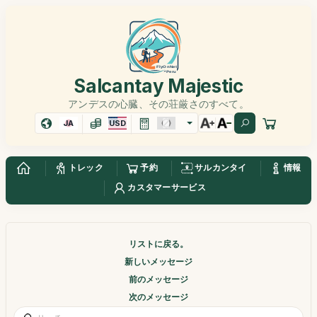
Salcantay Majestic
アンデスの心臓、その荘厳さのすべて。
JA
USD
トレック
予約
サルカンタイ
情報
カスタマーサービス
リストに戻る。
新しいメッセージ
前のメッセージ
次のメッセージ