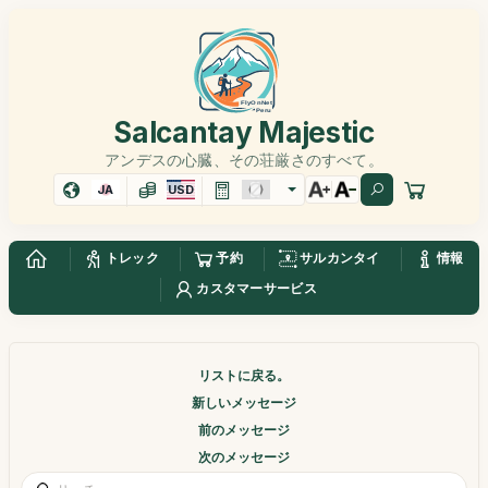
Salcantay Majestic
アンデスの心臓、その荘厳さのすべて。
JA
USD
トレック
予約
サルカンタイ
情報
カスタマーサービス
リストに戻る。
新しいメッセージ
前のメッセージ
次のメッセージ