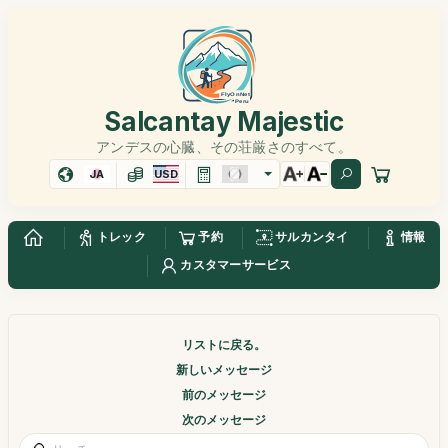
Salcantay Majestic
アンデスの心臓、その荘厳さのすべて。
JA
USD
トレック
予約
サルカンタイ
情報
カスタマーサービス
リストに戻る。
新しいメッセージ
前のメッセージ
次のメッセージ