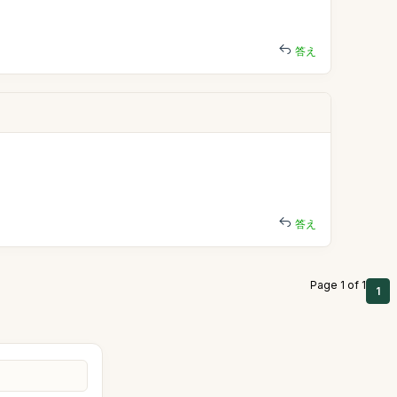
答え
答え
Page 1 of 1
1