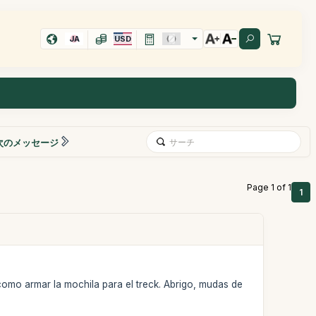
JA
USD
次のメッセージ
Page 1 of 1
1
omo armar la mochila para el treck. Abrigo, mudas de