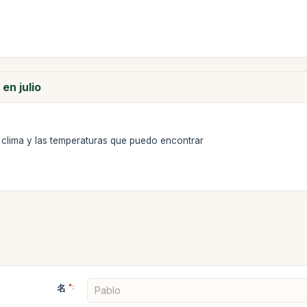
en julio
 clima y las temperaturas que puedo encontrar
名
*: