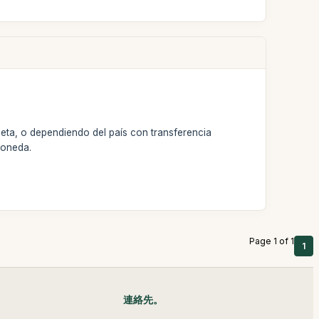
jeta, o dependiendo del país con transferencia
moneda.
Page 1 of 1
1
連絡先。