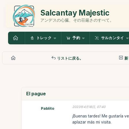
Salcantay Majestic
アンデスの心臓、その荘厳さのすべて。
トレック
予約
サルカンタイ
リストに戻る。
新
El pague
2023年4月18日, 07:40
Pablito
¡Buenas tardes! Me gustaría v
aplazar más mi visita.