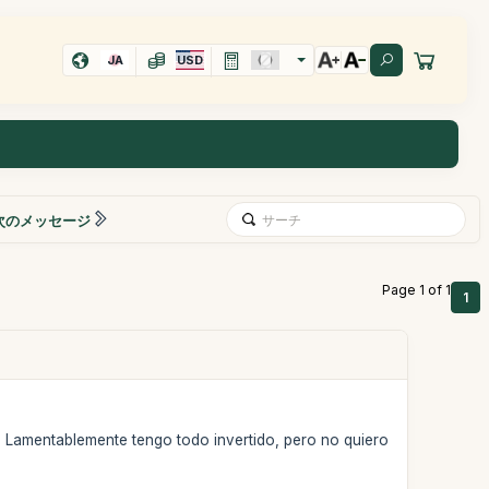
JA
USD
次のメッセージ
Page 1 of 1
1
? Lamentablemente tengo todo invertido, pero no quiero