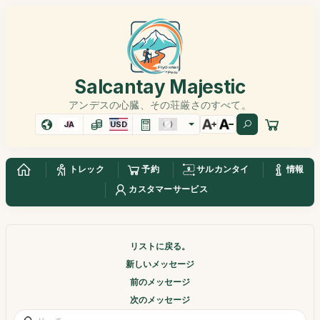
Salcantay Majestic
アンデスの心臓、その荘厳さのすべて。
JA
USD
トレック
予約
サルカンタイ
情報
カスタマーサービス
リストに戻る。
新しいメッセージ
前のメッセージ
次のメッセージ