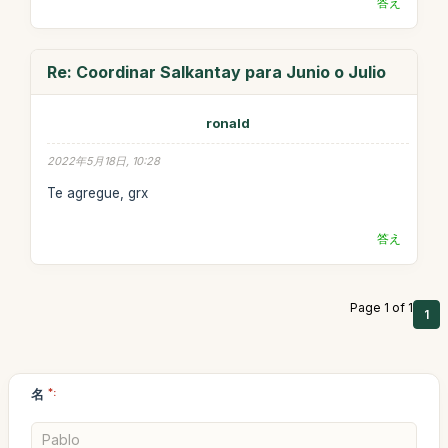
答え
Re: Coordinar Salkantay para Junio o Julio
ronald
2022年5月18日, 10:28
Te agregue, grx
答え
Page 1 of 1
1
名
*: