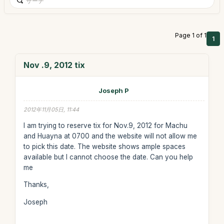
Page 1 of 1
1
Nov .9, 2012 tix
Joseph P
2012年11月05日, 11:44
I am trying to reserve tix for Nov.9, 2012 for Machu
and Huayna at 0700 and the website will not allow me
to pick this date. The website shows ample spaces
available but I cannot choose the date. Can you help
me
Thanks,
Joseph