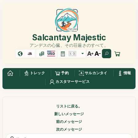
Salcantay Majestic
アンデスの心臓、その荘厳さのすべて。
JA
USD
トレック
予約
サルカンタイ
情報
カスタマーサービス
リストに戻る。
新しいメッセージ
前のメッセージ
次のメッセージ