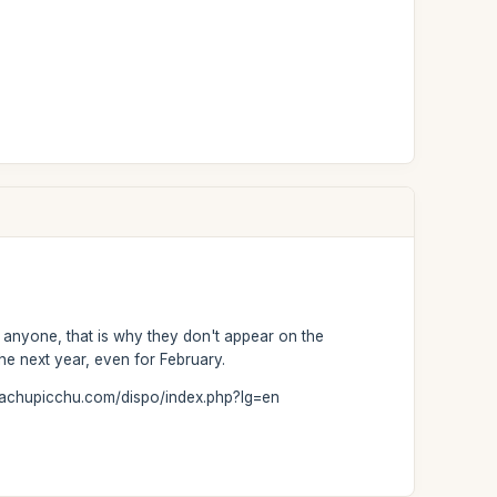
r anyone, that is why they don't appear on the
he next year, even for February.
-machupicchu.com/dispo/index.php?lg=en