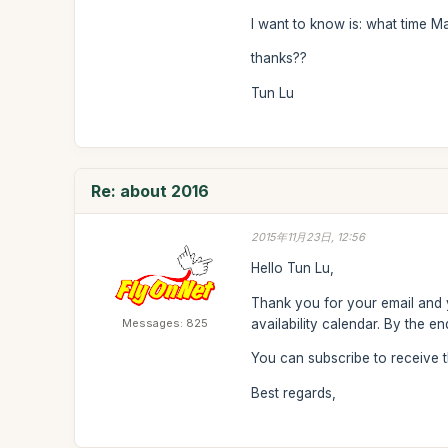
I want to know is: what time M
thanks??
Tun Lu
Re: about 2016
2015年11月23日, 12:56
Hello Tun Lu,
Thank you for your email and y
Messages: 825
availability calendar. By the 
You can subscribe to receive 
Best regards,