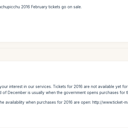
achupicchu 2016 February tickets go on sale.
our interest in our services. Tickets for 2016 are not available yet fo
end of December is usually when the government opens purchases for t
the availability when purchases for 2016 are open: http://www.ticket