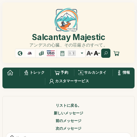
Salcantay Majestic
アンデスの心臓、その荘厳さのすべて。
JA
USD
トレック
予約
サルカンタイ
情報
カスタマーサービス
リストに戻る。
新しいメッセージ
前のメッセージ
次のメッセージ