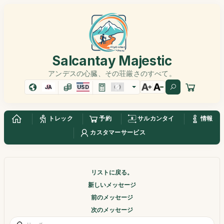
Salcantay Majestic
アンデスの心臓、その荘厳さのすべて。
JA
USD
トレック
予約
サルカンタイ
情報
カスタマーサービス
リストに戻る。
新しいメッセージ
前のメッセージ
次のメッセージ