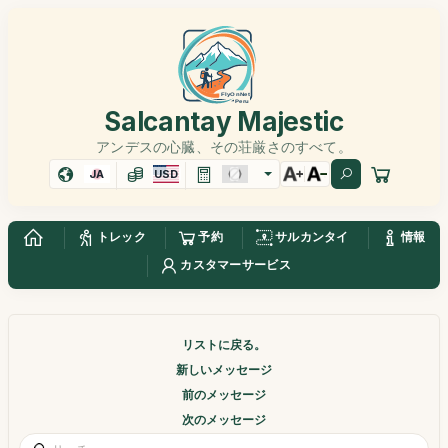
Salcantay Majestic
アンデスの心臓、その荘厳さのすべて。
JA
USD
トレック
予約
サルカンタイ
情報
カスタマーサービス
リストに戻る。
新しいメッセージ
前のメッセージ
次のメッセージ