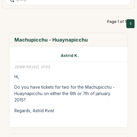
Page 1 of 1
1
Machupicchu - Huaynapicchu
Astrid K.
2014年11月25日, 07:53
Hi,
Do you have tickets for two for the Machupicchu -
Huaynapicchu on either the 6th or 7th of january
2015?
Regards, Astrid Kvist