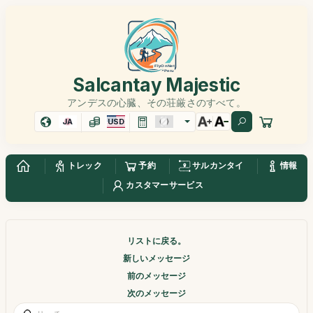
Salcantay Majestic
アンデスの心臓、その荘厳さのすべて。
JA
USD
トレック
予約
サルカンタイ
情報
カスタマーサービス
リストに戻る。
新しいメッセージ
前のメッセージ
次のメッセージ