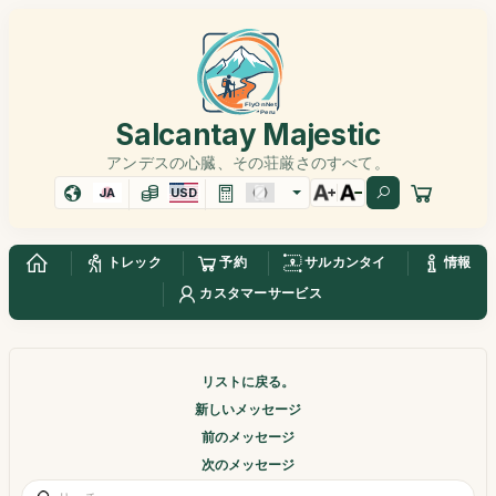
Salcantay Majestic
アンデスの心臓、その荘厳さのすべて。
JA
USD
トレック
予約
サルカンタイ
情報
カスタマーサービス
リストに戻る。
新しいメッセージ
前のメッセージ
次のメッセージ