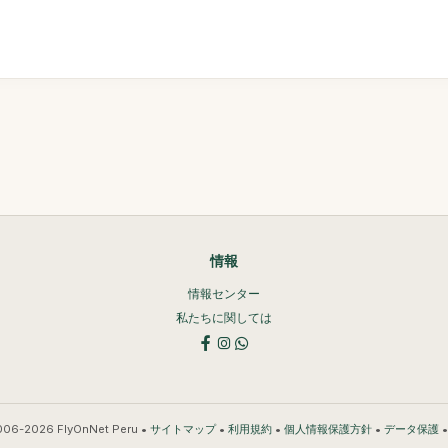
情報
情報センター
私たちに関しては
006-2026 FlyOnNet Peru •
•
•
•
サイトマップ
利用規約
個人情報保護方針
データ保護