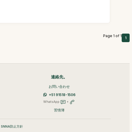
Page 1 of 1
1
連絡先。
お問い合わせ
+51 91518-1506
WhatsApp
+
苦情簿
•
SNNA防止方針