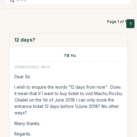
Page 1 of 1
1
12 days?
TB Yu
2018年2月05日, 08:25
Dear Sir.
I wish to enquire the words "12 days from now" . Does
it mean that if I want to buy ticket to visit Machu Picchu
Citadel on the 1st of June 2018 I can only book the
entrance ticket 12 days before 1/June 2018? No other
ways?
Many thanks.
Regards.