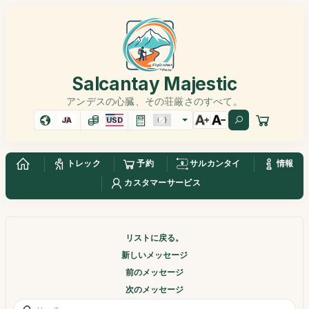
Salcantay Majestic
アンデスの心臓、その荘厳さのすべて。
JA
USD
トレック
予約
サルカンタイ
情報
カスタマーサービス
リストに戻る。
新しいメッセージ
前のメッセージ
次のメッセージ