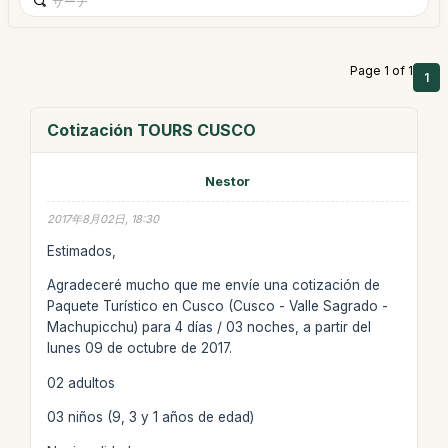
Page 1 of 1
1
Cotización TOURS CUSCO
Nestor
2017年8月02日, 18:30
Estimados,
Agradeceré mucho que me envíe una cotización de
Paquete Turístico en Cusco (Cusco - Valle Sagrado -
Machupicchu) para 4 días / 03 noches, a partir del
lunes 09 de octubre de 2017.
02 adultos
03 niños (9, 3 y 1 años de edad)