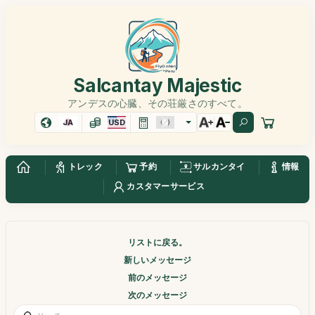
Salcantay Majestic
アンデスの心臓、その荘厳さのすべて。
JA
USD
トレック
予約
サルカンタイ
情報
カスタマーサービス
リストに戻る。
新しいメッセージ
前のメッセージ
次のメッセージ