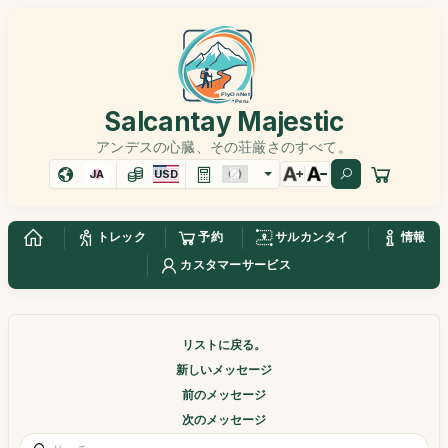
Salcantay Majestic
アンデスの心臓、その荘厳さのすべて。
JA
USD
トレック
予約
サルカンタイ
情報
カスタマーサービス
リストに戻る。
新しいメッセージ
前のメッセージ
次のメッセージ