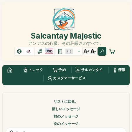
Salcantay Majestic
アンデスの心臓、その荘厳さのすべて。
JA
USD
トレック
予約
サルカンタイ
情報
カスタマーサービス
リストに戻る。
新しいメッセージ
前のメッセージ
次のメッセージ