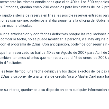
 exactamente las mismas condiciones que el de 4Dias. Los 500 espacios
oks. Entonces, quedan como 200 espacios para los turistas de los 2 p
tro rapido sistema de reserva en linea, es posible reservar entradas
iones son on-line, podemos ir al dia siguiente a la oficina del Gobier
 sin mucha dificultad.
mucha anticipacion y con fechas definitivas porque las regulaciones 
odificar la fecha; no se puede modificar la persona; y si hay alguna 
on el programa de 2Dias. Con anticipacion, podemos conseguir sin dific
que han reservado su trail de 4Dias en Agosto de 2007 para Abril de 2
tambien, tenemos clientes que han reservado el 15 de enero de 2008 
n dificultades.
es tener tiempo, una fecha definitiva y los datos exactos de los pax
e 2Dias y disponer de una tarjeta de credito Visa o MasterCard para h
 su interes, quedamos a su disposicion para cualquier informacion a