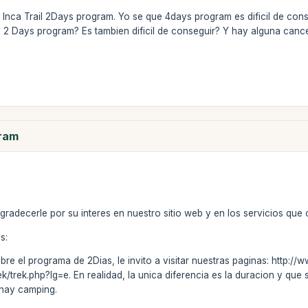
nca Trail 2Days program. Yo se que 4days program es dificil de conseg
e 2 Days program? Es tambien dificil de conseguir? Y hay alguna can
gram
radecerle por su interes en nuestro sitio web y en los servicios que
s:
re el programa de 2Dias, le invito a visitar nuestras paginas: http://w
rek/trek.php?lg=e. En realidad, la unica diferencia es la duracion y qu
 hay camping.