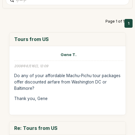
Page 1 of 1
1
Tours from US
Gene T.
2008年6月16日, 12:09
Do any of your affordable Machu-Pichu tour packages
offer discounted airfare from Washington DC or
Baltimore?
Thank you, Gene
Re: Tours from US