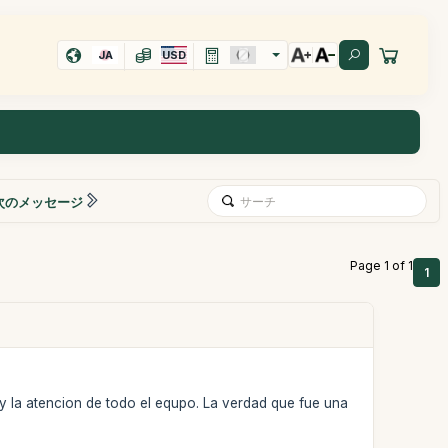
JA
USD
次のメッセージ
Page 1 of 1
1
y la atencion de todo el equpo. La verdad que fue una